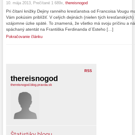
10. mája 2013, Prečítané 1 689x,
thereisnogod
Pri čítaní knižky Dejiny ranného kresťanstva od Francoisa Vougu ma
Vám pokúsim priblížiť. V celých dejinách (nielen tých kresťanských) 
vzájomne úzke späté. To znamená, že všetko má svoju príčinu a n
spáchaný atentát na Františka Ferdinanda d´Esteho […]
Pokračovanie článku
RSS
thereisnogod
thereisnogod.blog.pravda.sk
Štatistiky blogu