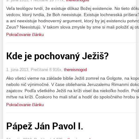
Veľa teológov tvrdí, že existuje dôkaz Božej existencie. No tieto dô
vedcov, ktorý tvrdia, že Boh neexistuje. Existuje lochnesská príšera?
a ani neexistuje hodnoverný argument, ktorý by jej existenciu potvrdi
Zeus? Neexistujú. V takom slova zmysle by sme si mali položiť aj o
Pokračovanie článku
Kde je pochovaný Ježiš?
1. júna 2013, Prečítané 8 916x,
thereisnogod
Ako všetci vieme na základe biblie Ježiš zomrel na Golgote, na kop
nebolo nič výnimočné. V čase obliehania Jeruzalemu Rimanmi doko
zajatcov. Podľa všetkého Ježiš na kríži visel iba niekoľko hodín. Podľ
mŕtve na kríži. Čoskoro ho mali sňať a hodiť do spoločného hrobu s
Pokračovanie článku
Pápež Ján Pavol I.