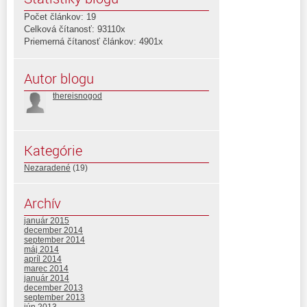
Počet článkov: 19
Celková čítanosť: 93110x
Priemerná čítanosť článkov: 4901x
Autor blogu
thereisnogod
Kategórie
Nezaradené
(19)
Archív
január 2015
december 2014
september 2014
máj 2014
apríl 2014
marec 2014
január 2014
december 2013
september 2013
jún 2013