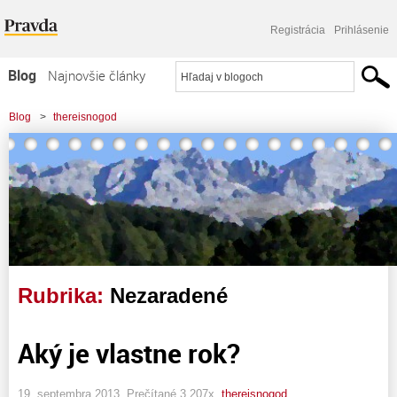
Registrácia
Prihlásenie
Blog
Najnovšie články
Najčítanejšie články
Blog
>
thereisnogod
Najkomentovanejšie články
Zoznam blogov
Komerčné blogy
Rubrika:
Nezaradené
Aký je vlastne rok?
19. septembra 2013, Prečítané 3 207x,
thereisnogod