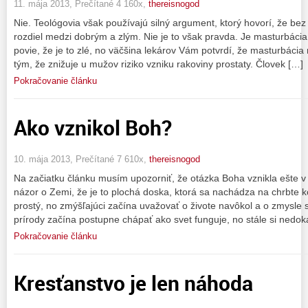
11. mája 2013, Prečítané 4 160x,
thereisnogod
Nie. Teológovia však používajú silný argument, ktorý hovorí, že b
rozdiel medzi dobrým a zlým. Nie je to však pravda. Je masturbácia
povie, že je to zlé, no väčšina lekárov Vám potvrdí, že masturbácia
tým, že znižuje u mužov riziko vzniku rakoviny prostaty. Človek […]
Pokračovanie článku
Ako vznikol Boh?
10. mája 2013, Prečítané 7 610x,
thereisnogod
Na začiatku článku musím upozorniť, že otázka Boha vznikla ešte 
názor o Zemi, že je to plochá doska, ktorá sa nachádza na chrbte k
prostý, no zmýšľajúci začína uvažovať o živote navôkol a o zmysle
prírody začína postupne chápať ako svet funguje, no stále si nedo
Pokračovanie článku
Kresťanstvo je len náhoda