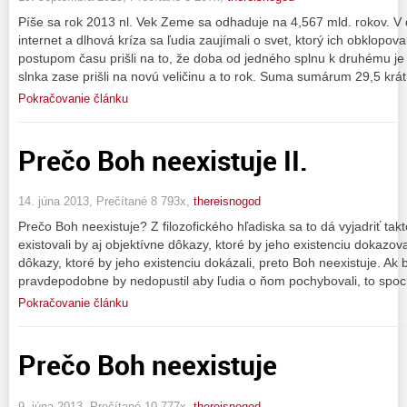
Píše sa rok 2013 nl. Vek Zeme sa odhaduje na 4,567 mld. rokov. V
internet a dlhová kríza sa ľudia zaujímali o svet, ktorý ich obklopo
postupom času prišli na to, že doba od jedného splnu k druhému je
slnka zase prišli na novú veličinu a to rok. Suma sumárum 29,5 krá
Pokračovanie článku
Prečo Boh neexistuje II.
14. júna 2013, Prečítané 8 793x,
thereisnogod
Prečo Boh neexistuje? Z filozofického hľadiska sa to dá vyjadriť takt
existovali by aj objektívne dôkazy, ktoré by jeho existenciu dokazova
dôkazy, ktoré by jeho existenciu dokázali, preto Boh neexistuje. Ak
pravdepodobne by nedopustil aby ľudia o ňom pochybovali, to spoch
Pokračovanie článku
Prečo Boh neexistuje
9. júna 2013, Prečítané 10 777x,
thereisnogod