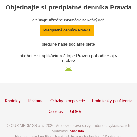
Objednajte si predplatné denníka Pravda
a získajte užitočné informácie na každý deň
Predplatné denníka Pravda
sledujte naše sociálne siete
stiahnite si aplikáciu a čítajte Pravdu pohodlne aj v
mobile
Kontakty
Reklama
Otázky a odpovede
Podmienky používania
Cookies
GDPR
© OUR MEDIA SR a. s. 2026. Autorské práva sú vyhradené a vykonáva ich
vydavateľ,
viac info
.
Blogovací systém Blog.Pravda.sk beží na technológií Wordpress.