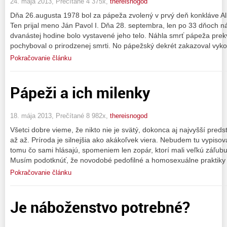
24. mája 2013, Prečítané 4 375x,
thereisnogod
Dňa 26.augusta 1978 bol za pápeža zvolený v prvý deň konkláve Alb
Ten prijal meno Ján Pavol I. Dňa 28. septembra, len po 33 dňoch ná
dvanástej hodine bolo vystavené jeho telo. Náhla smrť pápeža prekv
pochyboval o prirodzenej smrti. No pápežský dekrét zakazoval vyko
Pokračovanie článku
Pápeži a ich milenky
18. mája 2013, Prečítané 8 982x,
thereisnogod
Všetci dobre vieme, že nikto nie je svätý, dokonca aj najvyšší predst
až až. Príroda je silnejšia ako akákoľvek viera. Nebudem tu vypisov
tomu čo sami hlásajú, spomeniem len zopár, ktorí mali veľkú záľub
Musím podotknúť, že novodobé pedofilné a homosexuálne praktiky
Pokračovanie článku
Je náboženstvo potrebné?